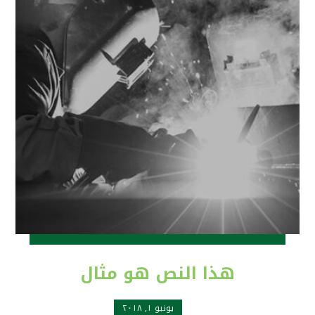
هذا النص هو مثال
يونيو ١, ٢٠١٨