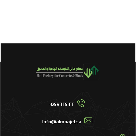
٠٥٤٧٦٢٤٠٢٢
Info@almoajel.sa